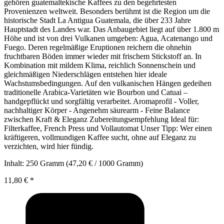
gehören guatemaltekische Kaffees zu den begehrtesten
Provenienzen weltweit. Besonders berühmt ist die Region um die
historische Stadt La Antigua Guatemala, die über 233 Jahre
Hauptstadt des Landes war. Das Anbaugebiet liegt auf über 1.800 m
Höhe und ist von drei Vulkanen umgeben: Agua, Acatenango und
Fuego. Deren regelmäßige Eruptionen reichern die ohnehin
fruchtbaren Böden immer wieder mit frischem Stickstoff an. In
Kombination mit mildem Klima, reichlich Sonnenschein und
gleichmäßigen Niederschlägen entstehen hier ideale
Wachstumsbedingungen. Auf den vulkanischen Hängen gedeihen
traditionelle Arabica-Varietäten wie Bourbon und Catuai –
handgepflückt und sorgfältig verarbeitet. Aromaprofil - Voller,
nachhaltiger Körper - Angenehm säurearm - Feine Balance
zwischen Kraft & Eleganz Zubereitungsempfehlung Ideal für:
Filterkaffee, French Press und Vollautomat Unser Tipp: Wer einen
kräftigeren, vollmundigen Kaffee sucht, ohne auf Eleganz zu
verzichten, wird hier fündig.
Inhalt:
250 Gramm
(47,20 € / 1000 Gramm)
11,80 €
*