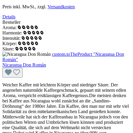
Preis inkl. MwSt., zzgl.
Versandkosten
Details
Bestseller
Aroma:
Harmonie:
Intensität:
Körper:
Säure:
custom.toTheProduct "Nicaragua Don
Román"
Nicaragua Don Román
Weicher Kaffee mit leichtem Körper und niedriger Säure. Der
angenehm naturmilde Kaffeegeschmack, gepaart mit seinem edlen
Aroma, verspricht erstklassigen Kaffeegenuss.Die meisten denken
bei Kaffee aus Nicaragua wohl zunächst an die „Sandino-
Dröhnung“ der 1980er Jahre. Ein Kaffee, den man nur mit sehr viel
Solidarität zu dem mittelamerikanischen Land genießen konnte.
Mittlerweile hat sich der Kaffeeanbau in Nicaragua jedoch von den
politischen Wirren und Umbrüchen lösen können und produziert
eine Qualität, die sich auf dem Weltmarkt nicht verstecken
muss.Dabei wird Kaffee in Nicaragua zu über 90% von