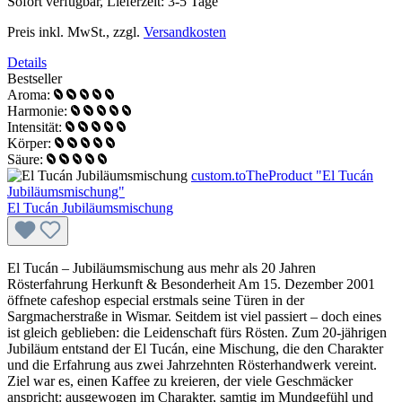
Sofort verfügbar, Lieferzeit: 3-5 Tage
Preis inkl. MwSt., zzgl.
Versandkosten
Details
Bestseller
Aroma:
Harmonie:
Intensität:
Körper:
Säure:
custom.toTheProduct "El Tucán
Jubiläumsmischung"
El Tucán Jubiläumsmischung
El Tucán – Jubiläumsmischung aus mehr als 20 Jahren
Rösterfahrung Herkunft & Besonderheit Am 15. Dezember 2001
öffnete cafeshop especial erstmals seine Türen in der
Sargmacherstraße in Wismar. Seitdem ist viel passiert – doch eines
ist gleich geblieben: die Leidenschaft fürs Rösten. Zum 20-jährigen
Jubiläum entstand der El Tucán, eine Mischung, die den Charakter
und die Erfahrung aus zwei Jahrzehnten Rösterhandwerk vereint.
Ziel war es, einen Kaffee zu kreieren, der viele Geschmäcker
anspricht: ausgewogen im Charakter, samtig im Mundgefühl und