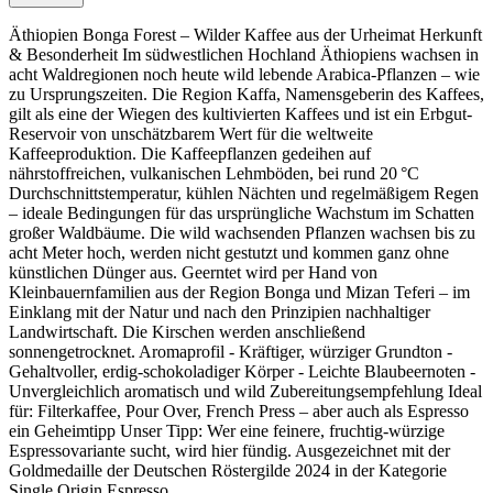
Äthiopien Bonga Forest – Wilder Kaffee aus der Urheimat Herkunft
& Besonderheit Im südwestlichen Hochland Äthiopiens wachsen in
acht Waldregionen noch heute wild lebende Arabica-Pflanzen – wie
zu Ursprungszeiten. Die Region Kaffa, Namensgeberin des Kaffees,
gilt als eine der Wiegen des kultivierten Kaffees und ist ein Erbgut-
Reservoir von unschätzbarem Wert für die weltweite
Kaffeeproduktion. Die Kaffeepflanzen gedeihen auf
nährstoffreichen, vulkanischen Lehmböden, bei rund 20 °C
Durchschnittstemperatur, kühlen Nächten und regelmäßigem Regen
– ideale Bedingungen für das ursprüngliche Wachstum im Schatten
großer Waldbäume. Die wild wachsenden Pflanzen wachsen bis zu
acht Meter hoch, werden nicht gestutzt und kommen ganz ohne
künstlichen Dünger aus. Geerntet wird per Hand von
Kleinbauernfamilien aus der Region Bonga und Mizan Teferi – im
Einklang mit der Natur und nach den Prinzipien nachhaltiger
Landwirtschaft. Die Kirschen werden anschließend
sonnengetrocknet. Aromaprofil - Kräftiger, würziger Grundton -
Gehaltvoller, erdig-schokoladiger Körper - Leichte Blaubeernoten -
Unvergleichlich aromatisch und wild Zubereitungsempfehlung Ideal
für: Filterkaffee, Pour Over, French Press – aber auch als Espresso
ein Geheimtipp Unser Tipp: Wer eine feinere, fruchtig-würzige
Espressovariante sucht, wird hier fündig. Ausgezeichnet mit der
Goldmedaille der Deutschen Röstergilde 2024 in der Kategorie
Single Origin Espresso.