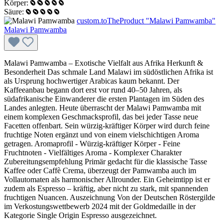
Körper:
Säure:
custom.toTheProduct "Malawi Pamwamba"
Malawi Pamwamba
Malawi Pamwamba – Exotische Vielfalt aus Afrika Herkunft &
Besonderheit Das schmale Land Malawi im südöstlichen Afrika ist
als Ursprung hochwertiger Arabicas kaum bekannt. Der
Kaffeeanbau begann dort erst vor rund 40–50 Jahren, als
südafrikanische Einwanderer die ersten Plantagen im Süden des
Landes anlegten. Heute überrascht der Malawi Pamwamba mit
einem komplexen Geschmacksprofil, das bei jeder Tasse neue
Facetten offenbart. Sein würzig-kräftiger Körper wird durch feine
fruchtige Noten ergänzt und von einem vielschichtigen Aroma
getragen. Aromaprofil - Würzig-kräftiger Körper - Feine
Fruchtnoten - Vielfältiges Aroma - Komplexer Charakter
Zubereitungsempfehlung Primär gedacht für die klassische Tasse
Kaffee oder Caffè Crema, überzeugt der Pamwamba auch im
Vollautomaten als harmonischer Allrounder. Ein Geheimtipp ist er
zudem als Espresso – kräftig, aber nicht zu stark, mit spannenden
fruchtigen Nuancen. Auszeichnung Von der Deutschen Röstergilde
im Verkostungswettbewerb 2024 mit der Goldmedaille in der
Kategorie Single Origin Espresso ausgezeichnet.