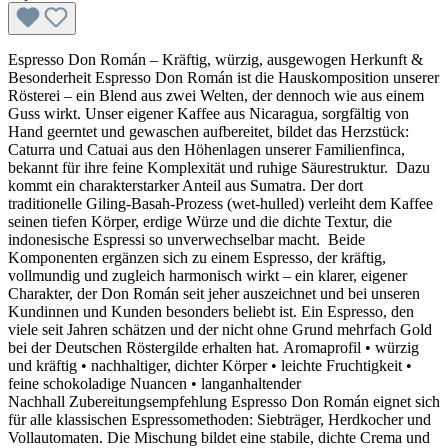
Espresso Don Román – Kräftig, würzig, ausgewogen Herkunft &
Besonderheit Espresso Don Román ist die Hauskomposition unserer
Rösterei – ein Blend aus zwei Welten, der dennoch wie aus einem
Guss wirkt. Unser eigener Kaffee aus Nicaragua, sorgfältig von
Hand geerntet und gewaschen aufbereitet, bildet das Herzstück:
Caturra und Catuai aus den Höhenlagen unserer Familienfinca,
bekannt für ihre feine Komplexität und ruhige Säurestruktur. Dazu
kommt ein charakterstarker Anteil aus Sumatra. Der dort
traditionelle Giling-Basah-Prozess (wet-hulled) verleiht dem Kaffee
seinen tiefen Körper, erdige Würze und die dichte Textur, die
indonesische Espressi so unverwechselbar macht. Beide
Komponenten ergänzen sich zu einem Espresso, der kräftig,
vollmundig und zugleich harmonisch wirkt – ein klarer, eigener
Charakter, der Don Román seit jeher auszeichnet und bei unseren
Kundinnen und Kunden besonders beliebt ist. Ein Espresso, den
viele seit Jahren schätzen und der nicht ohne Grund mehrfach Gold
bei der Deutschen Röstergilde erhalten hat. Aromaprofil • würzig
und kräftig • nachhaltiger, dichter Körper • leichte Fruchtigkeit •
feine schokoladige Nuancen • langanhaltender
Nachhall Zubereitungsempfehlung Espresso Don Román eignet sich
für alle klassischen Espressomethoden: Siebträger, Herdkocher und
Vollautomaten. Die Mischung bildet eine stabile, dichte Crema und