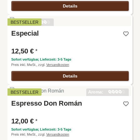
Details
Aroma:
BESTSELLER
Harmoni
Especial
e:
Intensitä
t:
Körper:
12,50 €
*
Säure:
Sofort verfügbar, Lieferzeit: 3-5 Tage
Preis inkl. MwSt., zzgl.
Versandkosten
Details
Aroma:
BESTSELLER
Harmoni
Espresso Don Román
e:
Intensitä
t:
Körper:
12,00 €
*
Säure:
Sofort verfügbar, Lieferzeit: 3-5 Tage
Preis inkl. MwSt., zzgl.
Versandkosten