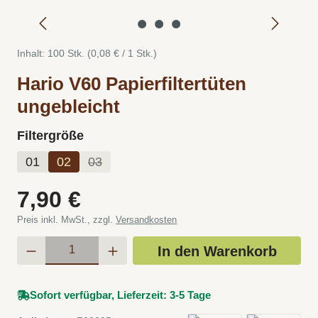
Inhalt:
100 Stk.
(0,08 € / 1 Stk.)
Hario V60 Papierfiltertüten
ungebleicht
auswählen
Filtergröße
01
02
03
(Diese Option ist zurzeit nicht verfügbar.)
Regulärer Preis:
7,90 €
Preis inkl. MwSt., zzgl.
Versandkosten
Produkt Anzahl: Gib den gewünschten Wert e
In den Warenkorb
Sofort verfügbar, Lieferzeit: 3-5 Tage