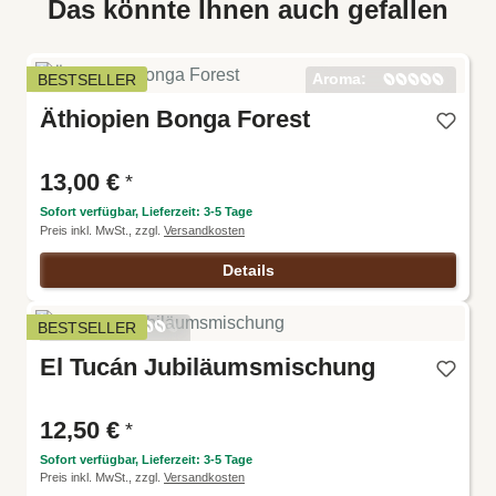
Das könnte Ihnen auch gefallen
Aroma:
BESTSELLER
Harmoni
Äthiopien Bonga Forest
e:
Intensitä
t:
Körper:
13,00 €
*
Säure:
Sofort verfügbar, Lieferzeit: 3-5 Tage
Preis inkl. MwSt., zzgl.
Versandkosten
Details
Aroma:
BESTSELLER
Harmoni
El Tucán Jubiläumsmischung
e:
Intensitä
t:
Körper:
12,50 €
*
Säure:
Sofort verfügbar, Lieferzeit: 3-5 Tage
Preis inkl. MwSt., zzgl.
Versandkosten