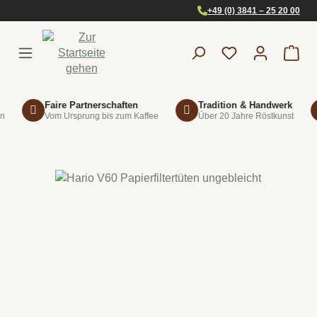
+49 (0) 3841 – 25 20 00
Zum Hauptinhalt springen
War
Faire Partnerschaften
Tradition & Handwerk
Vom Ursprung bis zum Kaffee
Über 20 Jahre Röstkunst
Bildergalerie überspringen