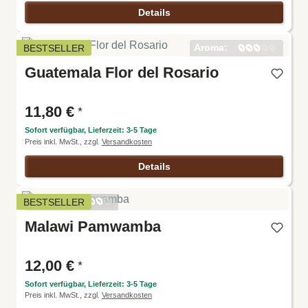
Details
Aroma:
BESTSELLER
Harmoni
Guatemala Flor del Rosario
e:
Intensitä
t:
Körper:
11,80 €
*
Säure:
Sofort verfügbar, Lieferzeit: 3-5 Tage
Preis inkl. MwSt., zzgl.
Versandkosten
Details
Aroma:
BESTSELLER
Harmoni
Malawi Pamwamba
e:
Intensitä
t:
Körper:
12,00 €
*
Säure:
Sofort verfügbar, Lieferzeit: 3-5 Tage
Preis inkl. MwSt., zzgl.
Versandkosten