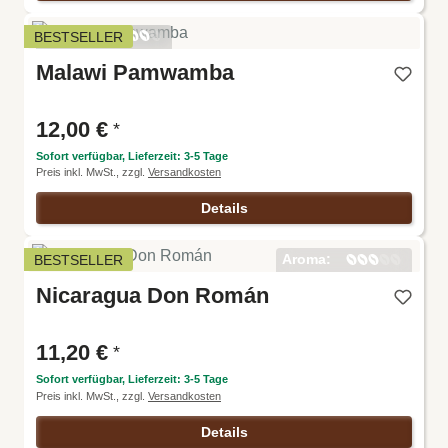
Aroma:
BESTSELLER
Harmoni
Malawi Pamwamba
e:
Intensitä
t:
Körper:
12,00 €
*
Säure:
Sofort verfügbar, Lieferzeit: 3-5 Tage
Preis inkl. MwSt., zzgl.
Versandkosten
Details
Aroma:
BESTSELLER
Harmoni
Nicaragua Don Román
e:
Intensitä
t:
Körper:
11,20 €
*
Säure:
Sofort verfügbar, Lieferzeit: 3-5 Tage
Preis inkl. MwSt., zzgl.
Versandkosten
Details