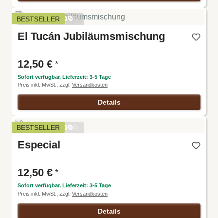
Aroma:
BESTSELLER
Harmoni
El Tucán Jubiläumsmischung
e:
Intensitä
t:
Körper:
12,50 €
*
Säure:
Sofort verfügbar, Lieferzeit: 3-5 Tage
Preis inkl. MwSt., zzgl.
Versandkosten
Details
Aroma:
BESTSELLER
Harmoni
Especial
e:
Intensitä
t:
Körper:
12,50 €
*
Säure:
Sofort verfügbar, Lieferzeit: 3-5 Tage
Preis inkl. MwSt., zzgl.
Versandkosten
Details