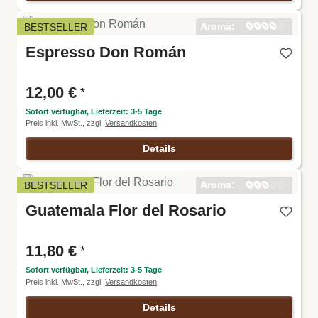
Aroma:
BESTSELLER
Harmoni
Espresso Don Román
e:
Intensitä
t:
Körper:
12,00 €
*
Säure:
Sofort verfügbar, Lieferzeit: 3-5 Tage
Preis inkl. MwSt., zzgl.
Versandkosten
Details
Aroma:
BESTSELLER
Harmoni
Guatemala Flor del Rosario
e:
Intensitä
t:
Körper:
11,80 €
*
Säure:
Sofort verfügbar, Lieferzeit: 3-5 Tage
Preis inkl. MwSt., zzgl.
Versandkosten
Details