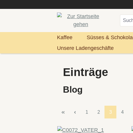
m Hauptinhalt springen
Zur Suche springen
Zur Hauptnavigation springen
Kaffee
Süsses & Schokol
Unsere Ladengeschäfte
Einträge
Blog
Seite
Seite
Seite
Seite
1
2
3
4